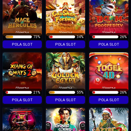
73%
34%
26%
POLA SLOT
POLA SLOT
POLA SLOT
21%
55%
26%
POLA SLOT
POLA SLOT
POLA SLOT