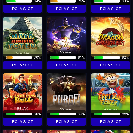
94%
76%
93%
POLA SLOT
POLA SLOT
POLA SLOT
❅
70%
91%
92%
POLA SLOT
POLA SLOT
POLA SLOT
90%
90%
85%
POLA SLOT
POLA SLOT
POLA SLOT